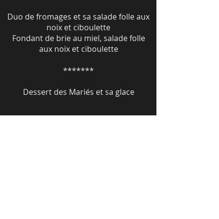
Duo de fromages et sa salade folle aux
noix et ciboulette
Fondant de brie au miel, salade folle
aux noix et ciboulette
*******
Dessert des Mariés et sa glace
Menu à 53 €
Aumônière de Saint Jacques au beurre
blanc et ses petits légumes croquants
Médaillon de foie gras de canard au
Sauternes et son chutney du moment,
toasts